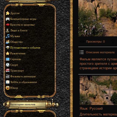
Другое
Компьютерные игры
Красота и здоровье
Люди и блоги
Музыка
Просмотры
: 0
Общество
Путешествия и события
Описание материала
:
Развлечения
Фильм является путево
Сериалы
простого зрителя с ар
Спорт
страницами истории ар
Транспорт
Фильмы и анимация
Хобби и образование
Юмор
Категории каналов
Язык
: Русский
Длительность материа