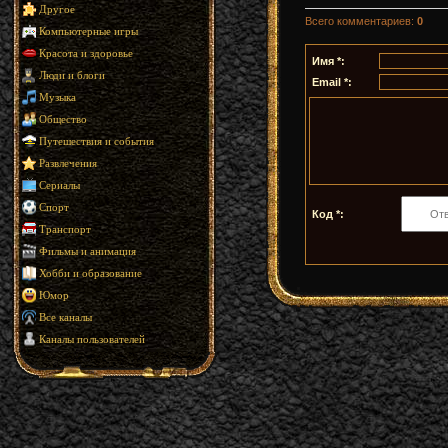
Другое
Всего комментариев
:
0
Компьютерные игры
Красота и здоровье
Имя *:
Люди и блоги
Email *:
Музыка
Общество
Путешествия и события
Развлечения
Сериалы
Спорт
Код *:
Транспорт
Фильмы и анимация
Хобби и образование
Юмор
Все каналы
Каналы пользователей