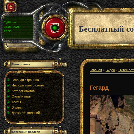
Суббота
Бесплатный со
08.08.2026
12:35
Меню сайта
Главная
»
Видео
»
Путешест
Главная страница
Информация о сайте
Гегард
Каталог сайтов
Онлайн игры
Тесты
Видео
Доска объявлений
Категории раздела