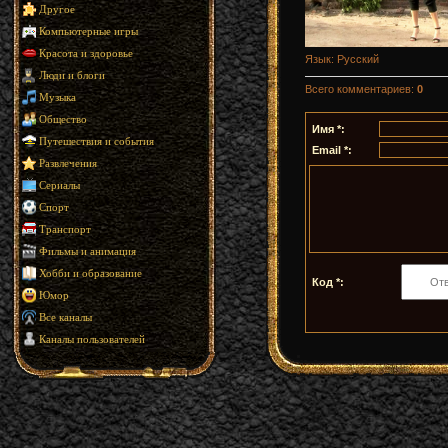
Другое
Компьютерные игры
Красота и здоровье
Язык
: Русский
Люди и блоги
Всего комментариев
:
0
Музыка
Общество
Имя *:
Путешествия и события
Email *:
Развлечения
Сериалы
Спорт
Транспорт
Фильмы и анимация
Хобби и образование
Код *:
Юмор
Все каналы
Каналы пользователей