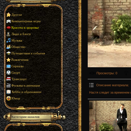
Другое
Компьютерные игры
Красота и здоровье
Люди и блоги
Музыка
Общество
Путешествия и события
Развлечения
Сериалы
Спорт
Просмотры
: 0
Транспорт
Описание материала
:
Фильмы и анимация
Хобби и образование
Настя следит за временем 
Юмор
Категории каналов