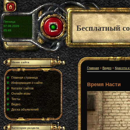
Пятница
Бесплатный со
07.08.2026
05:48
Меню сайта
Главная
»
Видео
»
Красота и
Главная страница
Информация о сайте
Время Насти
Каталог сайтов
Онлайн игры
Тесты
Видео
Доска объявлений
Категории раздела