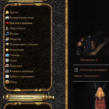
Другое
Компьютерные игры
Красота и здоровье
Люди и блоги
Музыка
Общество
Путешествия и события
Развлечения
Сериалы
Просмотры
: 0
Спорт
Транспорт
Описание материала
:
Фильмы и анимация
Милан. Показ Gucci.
Хобби и образование
Юмор
Категории каналов