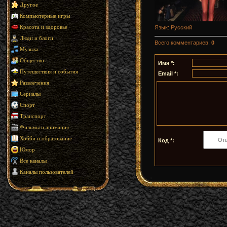
Другое
Компьютерные игры
Язык
: Русский
Красота и здоровье
Люди и блоги
Всего комментариев
:
0
Музыка
Общество
Имя *:
Путешествия и события
Email *:
Развлечения
Сериалы
Спорт
Транспорт
Фильмы и анимация
Хобби и образование
Код *:
Юмор
Все каналы
Каналы пользователей