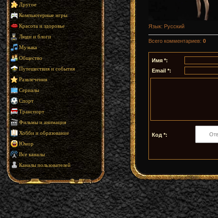
Другое
Компьютерные игры
Язык
: Русский
Красота и здоровье
Люди и блоги
Всего комментариев
:
0
Музыка
Общество
Имя *:
Путешествия и события
Email *:
Развлечения
Сериалы
Спорт
Транспорт
Фильмы и анимация
Хобби и образование
Код *:
Юмор
Все каналы
Каналы пользователей