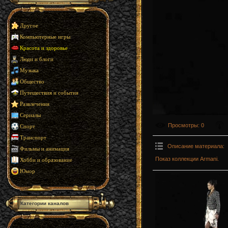
Другое
Компьютерные игры
Красота и здоровье
Люди и блоги
Музыка
Общество
Путешествия и события
Развлечения
Сериалы
Просмотры
: 0
Спорт
Транспорт
Описание материала
:
Фильмы и анимация
Показ коллекции Armani.
Хобби и образование
Юмор
Категории каналов