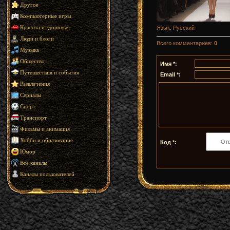
Другое
Компьютерные игры
Язык
: Русский
Красота и здоровье
Люди и блоги
Всего комментариев
:
0
Музыка
Общество
Имя *:
Путешествия и события
Email *:
Развлечения
Сериалы
Спорт
Транспорт
Фильмы и анимация
Хобби и образование
Код *:
Юмор
Все каналы
Каналы пользователей