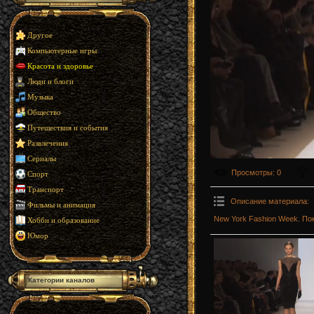
Другое
Компьютерные игры
Красота и здоровье
Люди и блоги
Музыка
Общество
Путешествия и события
Развлечения
Сериалы
Просмотры
: 0
Спорт
Транспорт
Описание материала
:
Фильмы и анимация
New York Fashion Week. Пок
Хобби и образование
Юмор
Категории каналов