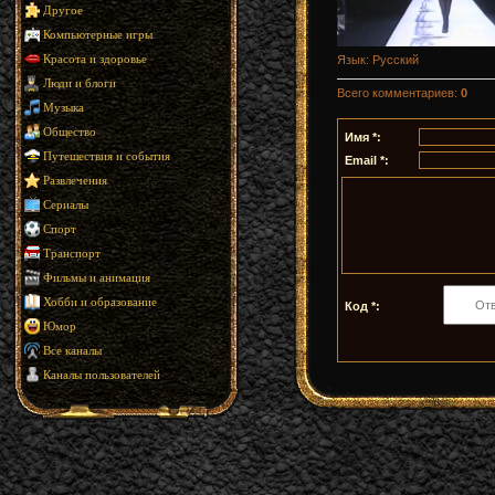
Другое
Компьютерные игры
Язык
: Русский
Красота и здоровье
Люди и блоги
Всего комментариев
:
0
Музыка
Общество
Имя *:
Путешествия и события
Email *:
Развлечения
Сериалы
Спорт
Транспорт
Фильмы и анимация
Хобби и образование
Код *:
Юмор
Все каналы
Каналы пользователей