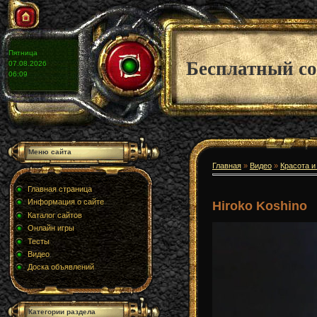
Пятница
Бесплатный со
07.08.2026
06:09
Меню сайта
Главная
»
Видео
»
Красота и
Главная страница
Информация о сайте
Hiroko Koshino
Каталог сайтов
Онлайн игры
Тесты
Видео
Доска объявлений
Категории раздела