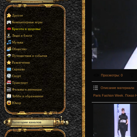
Другое
Компьютерные игры
Красота и здоровье
Люди и блоги
Музыка
Общество
Путешествия и события
Развлечения
Сериалы
Просмотры
: 0
Спорт
Транспорт
Описание материала
:
Фильмы и анимация
Paris Fashion Week. Показ H
Хобби и образование
Юмор
Категории каналов