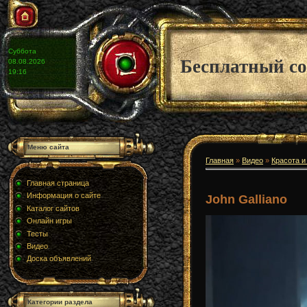
Суббота
Бесплатный со
08.08.2026
19:16
Меню сайта
Главная
»
Видео
»
Красота и
Главная страница
Информация о сайте
John Galliano
Каталог сайтов
Онлайн игры
Тесты
Видео
Доска объявлений
Категории раздела