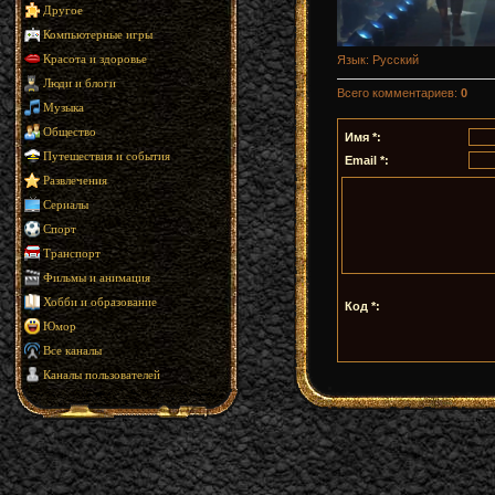
Другое
Компьютерные игры
Язык
: Русский
Красота и здоровье
Люди и блоги
Всего комментариев
:
0
Музыка
Общество
Имя *:
Путешествия и события
Email *:
Развлечения
Сериалы
Спорт
Транспорт
Фильмы и анимация
Хобби и образование
Код *:
Юмор
Все каналы
Каналы пользователей