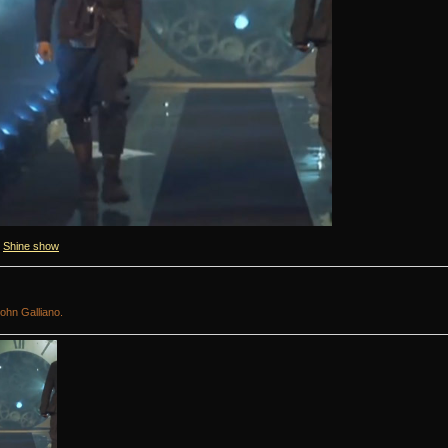
Shine show
ohn Galliano.