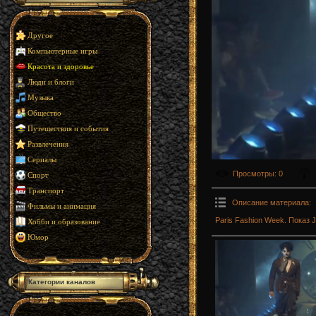
Другое
Компьютерные игры
Красота и здоровье
Люди и блоги
Музыка
Общество
Путешествия и события
Развлечения
Сериалы
Просмотры
: 0
Спорт
Транспорт
Описание материала
:
Фильмы и анимация
Paris Fashion Week. Показ J
Хобби и образование
Юмор
Категории каналов