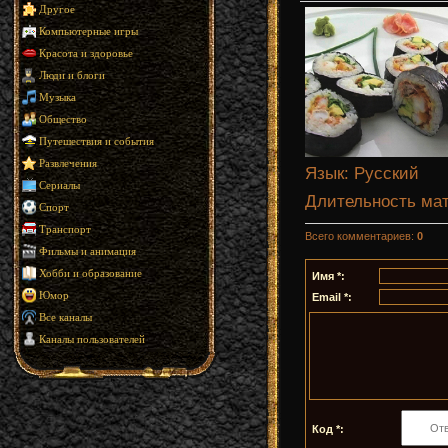
Другое
Компьютерные игры
Красота и здоровье
Люди и блоги
Музыка
Общество
Путешествия и события
Развлечения
Язык
: Русский
Сериалы
Длительность ма
Спорт
Транспорт
Всего комментариев
:
0
Фильмы и анимация
Хобби и образование
Имя *:
Юмор
Email *:
Все каналы
Каналы пользователей
Код *: