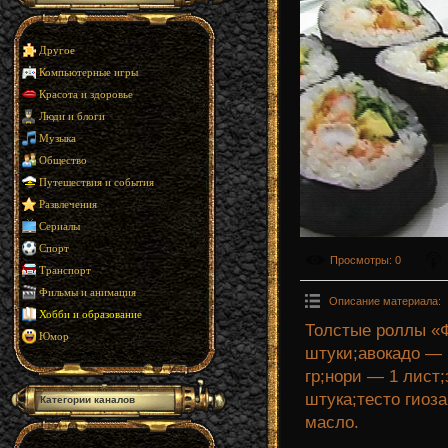
Другое
Компьютерные игры
Красота и здоровье
Люди и блоги
Музыка
Общество
Путешествия и события
Развлечения
Сериалы
Спорт
Просмотры
: 0
Транспорт
Фильмы и анимация
Описание материала
:
Хобби и образование
Толстые роллы «Ф
Юмор
штуки;авокадо — 
гр;нори — 1 лист
штука;тесто гиоз
Категории каналов
масло.