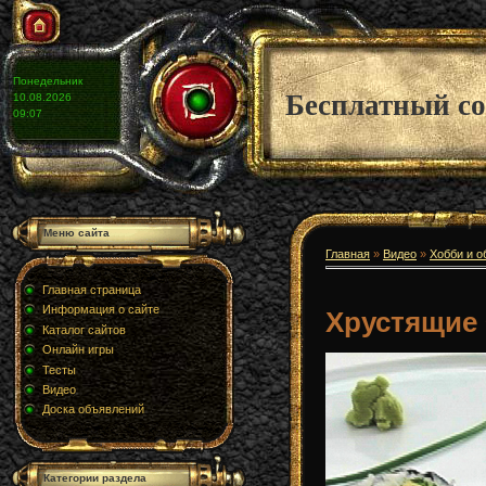
Понедельник
Бесплатный со
10.08.2026
09:07
Меню сайта
Главная
»
Видео
»
Хобби и о
Главная страница
Информация о сайте
Хрустящие
Каталог сайтов
Онлайн игры
Тесты
Видео
Доска объявлений
Категории раздела