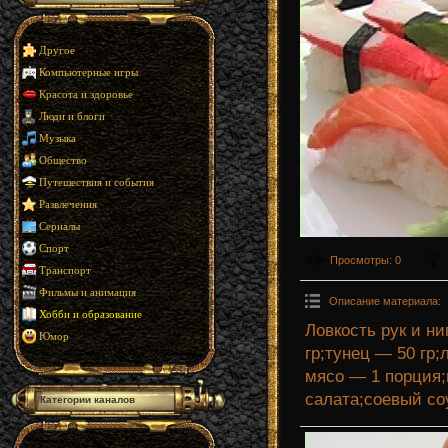
Другое
Компьютерные игры
Красота и здоровье
Люди и блоги
Музыка
Общество
Путешествия и события
Развлечения
Сериалы
Спорт
Просмотры
: 0
Транспорт
Фильмы и анимация
Описание материала
:
Хобби и образование
Ловкость рук и н
Юмор
гр;тунец — 50 гр;
мясо — 1 порция;
салата;соевый соу
Категории каналов