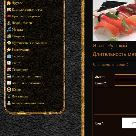
Другое
Компьютерные игры
Красота и здоровье
Люди и блоги
Музыка
Общество
Путешествия и события
Язык
: Русский
Развлечения
Длительность ма
Сериалы
Спорт
Всего комментариев
:
0
Транспорт
Фильмы и анимация
Имя *:
Email *:
Хобби и образование
Юмор
Все каналы
Каналы пользователей
Код *: