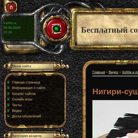
Суббота
Бесплатный со
08.08.2026
07:36
Меню сайта
Главная
»
Видео
»
Хобби и о
Главная страница
Информация о сайте
Нигири-су
Каталог сайтов
Онлайн игры
Тесты
Видео
Доска объявлений
Категории раздела