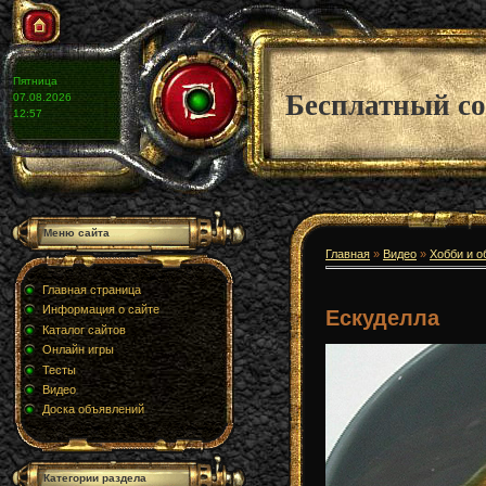
Пятница
Бесплатный со
07.08.2026
12:57
Меню сайта
Главная
»
Видео
»
Хобби и о
Главная страница
Информация о сайте
Ескуделла
Каталог сайтов
Онлайн игры
Тесты
Видео
Доска объявлений
Категории раздела