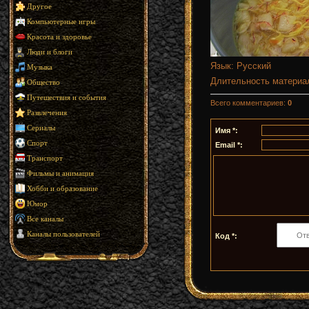
Другое
Компьютерные игры
Красота и здоровье
Люди и блоги
Язык
: Русский
Музыка
Длительность материа
Общество
Путешествия и события
Всего комментариев
:
0
Развлечения
Сериалы
Имя *:
Спорт
Email *:
Транспорт
Фильмы и анимация
Хобби и образование
Юмор
Все каналы
Каналы пользователей
Код *: