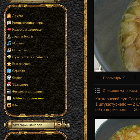
Другое
Компьютерные игры
Красота и здоровье
Люди и блоги
Музыка
Общество
Путешествия и события
Развлечения
Сериалы
Просмотры
: 0
Спорт
Транспорт
Описание материала
:
Фильмы и анимация
Каталонский суп.Соста
Хобби и образование
1 штука;турнепс — 2 ш
Юмор
50 гр;вермишель — 30 
Категории каналов