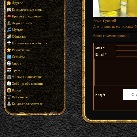
Другое
Компьютерные игры
Красота и здоровье
Язык
: Русский
Люди и блоги
Длительность материала
: 
Музыка
Всего комментариев
:
0
Общество
Путешествия и события
Имя *:
Развлечения
Email *:
Сериалы
Спорт
Транспорт
Фильмы и анимация
Хобби и образование
Юмор
Код *:
Все каналы
Каналы пользователей