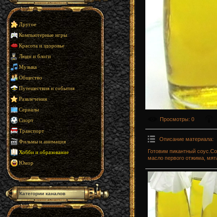
Другое
Компьютерные игры
Красота и здоровье
Люди и блоги
Музыка
Общество
Путешествия и события
Развлечения
Сериалы
Просмотры
: 0
Спорт
Транспорт
Описание материала
:
Фильмы и анимация
Готовим пикантный соус.Со
Хобби и образование
масло первого отжима, мят
Юмор
Категории каналов