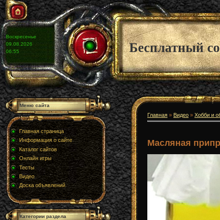
Воскресенье
Бесплатный со
09.08.2026
06:55
Меню сайта
Главная
»
Видео
»
Хобби и о
Главная страница
Информация о сайте
Масляная прип
Каталог сайтов
Онлайн игры
Тесты
Видео
Доска объявлений
Категории раздела