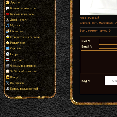
Другое
Компьютерные игры
Красота и здоровье
Язык
: Русский
Люди и блоги
Длительность материала
: 
Музыка
Всего комментариев
:
0
Общество
Путешествия и события
Имя *:
Развлечения
Email *:
Сериалы
Спорт
Транспорт
Фильмы и анимация
Хобби и образование
Юмор
Код *:
Все каналы
Каналы пользователей