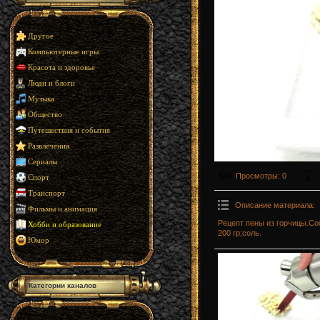
Другое
Компьютерные игры
Красота и здоровье
Люди и блоги
Музыка
Общество
Путешествия и события
Развлечения
Сериалы
Просмотры
: 0
Спорт
Транспорт
Описание материала
:
Фильмы и анимация
Рецепт пены из горчицы.Со
Хобби и образование
200 гр;соль.
Юмор
Категории каналов