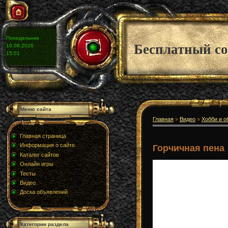
Понедельник
Бесплатный со
10.08.2026
15:01
Меню сайта
Главная
»
Видео
»
Хобби и о
Главная страница
Информация о сайте
Горчичная пена
Каталог сайтов
Онлайн игры
Тесты
Видео
Доска объявлений
Категории раздела