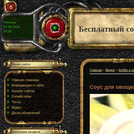
Пятница
Бесплатный со
07.08.2026
05:39
Меню сайта
Главная
»
Видео
»
Хобби и о
Главная страница
Информация о сайте
Соус для овоще
Каталог сайтов
Онлайн игры
Тесты
Видео
Доска объявлений
Категории раздела