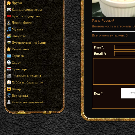
Другое
Компьютерные игры
Красота и здоровье
Язык
: Русский
Люди и блоги
Длительность материала
: 
Музыка
Всего комментариев
:
0
Общество
Путешествия и события
Имя *:
Развлечения
Email *:
Сериалы
Спорт
Транспорт
Фильмы и анимация
Хобби и образование
Юмор
Код *:
Все каналы
Каналы пользователей