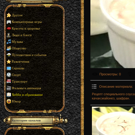
Другое
Компьютерные игры
Красота и здоровье
Люди и блоги
Музыка
Общество
Путешествия и события
Развлечения
Сериалы
Просмотры
: 0
Спорт
Транспорт
Описание материала
:
Фильмы и анимация
Рецепт специального соуса
Хобби и образование
качан;майонез, шафран.
Юмор
Категории каналов