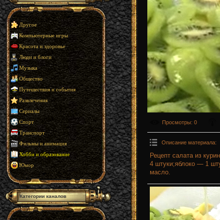
Другое
Компьютерные игры
Красота и здоровье
Люди и блоги
Музыка
Общество
Путешествия и события
Развлечения
Сериалы
Просмотры
: 0
Спорт
Транспорт
Описание материала
:
Фильмы и анимация
Рецепт салата из кури
Хобби и образование
4 штуки;яблоко — 1 шт
Юмор
масло.
Категории каналов