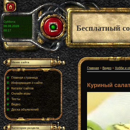
Суббота
Бесплатный со
08.08.2026
00:17
Меню сайта
Главная
»
Видео
»
Хобби и о
Главная страница
Информация о сайте
Куриный салат
Каталог сайтов
Онлайн игры
Тесты
Видео
Доска объявлений
Категории раздела