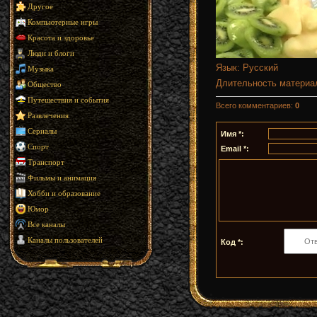
Другое
Компьютерные игры
Красота и здоровье
Люди и блоги
Язык
: Русский
Музыка
Длительность материа
Общество
Путешествия и события
Всего комментариев
:
0
Развлечения
Сериалы
Имя *:
Спорт
Email *:
Транспорт
Фильмы и анимация
Хобби и образование
Юмор
Все каналы
Каналы пользователей
Код *: