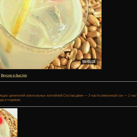
00:01:11
Вкусно и быстро
оящих ценителей алкогольных коктейлей.Состав:джин — 3 части;лимонный сок — 1 час
да и содовая.