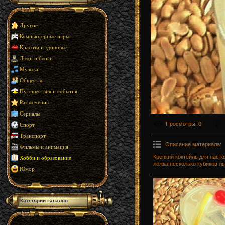
Другое
Компьютерные игры
Красота и здоровье
Люди и блоги
Музыка
Общество
Путешествия и события
Развлечения
Сериалы
Просмотры
: 0
Спорт
Транспорт
Описание материала
:
Фильмы и анимация
Крепкий коктейль для наст
Хобби и образование
ложка;несколько кубиков ль
Юмор
Категории каналов