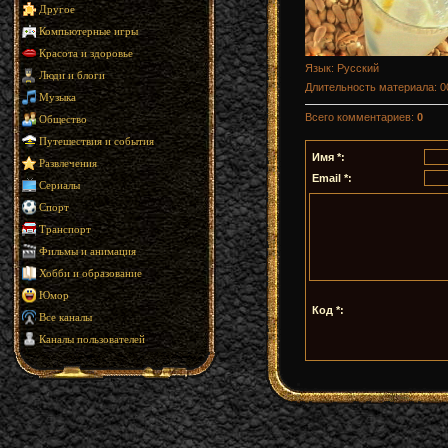
Другое
Компьютерные игры
Красота и здоровье
Язык
: Русский
Люди и блоги
Длительность материала
: 
Музыка
Всего комментариев
:
0
Общество
Путешествия и события
Имя *:
Развлечения
Email *:
Сериалы
Спорт
Транспорт
Фильмы и анимация
Хобби и образование
Юмор
Код *:
Все каналы
Каналы пользователей