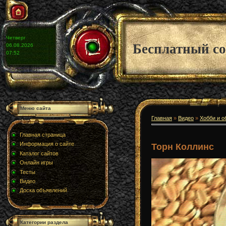
Четверг
Бесплатный со
06.08.2026
07:52
Меню сайта
Главная
»
Видео
»
Хобби и о
Главная страница
Информация о сайте
Торн Коллинс
Каталог сайтов
Онлайн игры
Тесты
Видео
Доска объявлений
Категории раздела