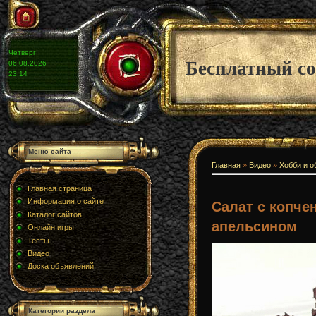
Четверг
Бесплатный со
06.08.2026
23:14
Меню сайта
Главная
»
Видео
»
Хобби и о
Главная страница
Информация о сайте
Салат с копче
Каталог сайтов
апельсином
Онлайн игры
Тесты
Видео
Доска объявлений
Категории раздела