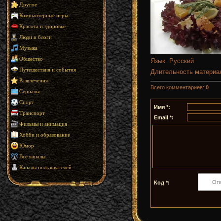
Другое
Компьютерные игры
Красота и здоровье
Люди и блоги
Музыка
Общество
Язык
: Русский
Путешествия и события
Длительность материа
Развлечения
Всего комментариев
:
0
Сериалы
Спорт
Имя *:
Транспорт
Email *:
Фильмы и анимация
Хобби и образование
Юмор
Все каналы
Каналы пользователей
Код *: