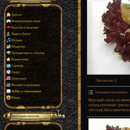
Другое
Компьютерные игры
Красота и здоровье
Люди и блоги
Музыка
Общество
Путешествия и события
Развлечения
Сериалы
Спорт
Транспорт
Просмотры
: 0
Фильмы и анимация
Хобби и образование
Описание материала
:
Юмор
Вкусный салат из мини
штука;копченая треска
листьев;бальзамически
Категории каналов