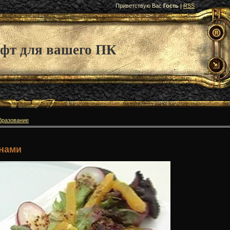
Приветствую Вас
Гость
|
RSS
фт для вашего ПК
бразование
инами