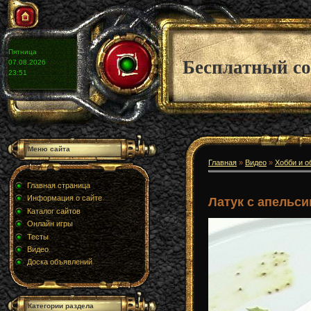
Пятница
Бесплатный со
07.08.2026
23:51
Меню сайта
Главная
»
Видео
»
Хобби и о
Главная страница
Информация о сайте
Латук с апельс
Каталог сайтов
Онлайн игры
Тесты
Видео
Доска объявлений
Категории раздела