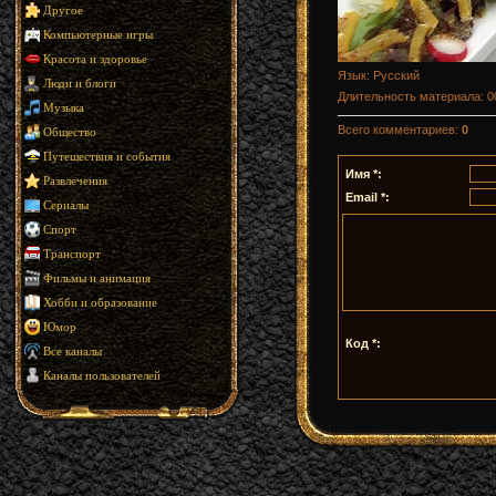
Другое
Компьютерные игры
Красота и здоровье
Язык
: Русский
Люди и блоги
Длительность материала
: 
Музыка
Всего комментариев
:
0
Общество
Путешествия и события
Имя *:
Развлечения
Email *:
Сериалы
Спорт
Транспорт
Фильмы и анимация
Хобби и образование
Юмор
Код *:
Все каналы
Каналы пользователей