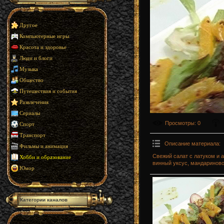
Другое
Компьютерные игры
Красота и здоровье
Люди и блоги
Музыка
Общество
Путешествия и события
Развлечения
Сериалы
Просмотры
: 0
Спорт
Транспорт
Описание материала
:
Фильмы и анимация
Свежий салат с латуком и 
Хобби и образование
винный уксус, мандариново
Юмор
Категории каналов