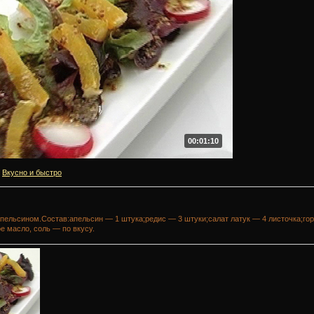
00:01:10
Вкусно и быстро
апельсином.Состав:апельсин — 1 штука;редис — 3 штуки;салат латук — 4 листочка;го
е масло, соль — по вкусу.