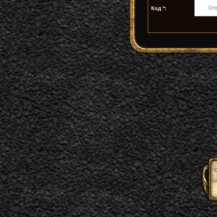
Код *:
C
С