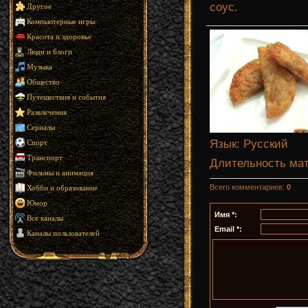
соус.
Другое
Компьютерные игры
Красота и здоровье
Люди и блоги
Музыка
Общество
Путешествия и события
Развлечения
Сериалы
Язык
: Русский
Спорт
Транспорт
Длительность ма
Фильмы и анимация
Всего комментариев
:
0
Хобби и образование
Юмор
Имя *:
Все каналы
Email *:
Каналы пользователей