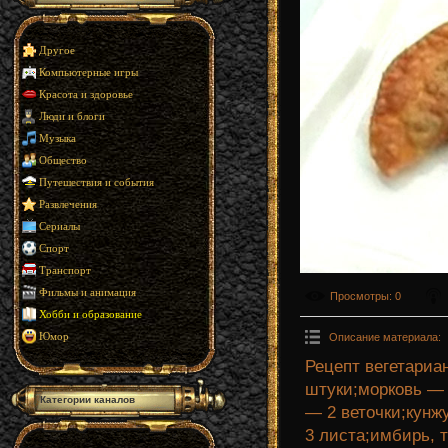
Другое
Компьютерные игры
Красота и здоровье
Люди и блоги
Музыка
Общество
Путешествия и события
Развлечения
Сериалы
Спорт
Транспорт
Фильмы и анимация
Просмотры
: 0
Хобби и образование
Описание материала
:
Юмор
Рецепт вегетариа
штуки;морковь — 
Категории каналов
— 2 веточки;кунж
3 листа;имбирь, 