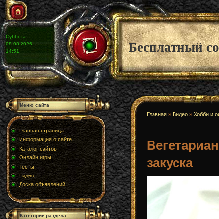
Суббота
Бесплатный со
08.08.2026
14:51
Меню сайта
Главная
»
Видео
»
Хобби и о
Главная страница
Информация о сайте
Вегетариан
Каталог сайтов
Онлайн игры
закуска
Тесты
Видео
Доска объявлений
Категории раздела