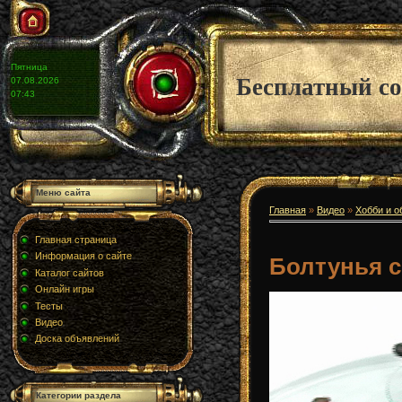
Пятница
Бесплатный со
07.08.2026
07:43
Меню сайта
Главная
»
Видео
»
Хобби и о
Главная страница
Информация о сайте
Болтунья 
Каталог сайтов
Онлайн игры
Тесты
Видео
Доска объявлений
Категории раздела