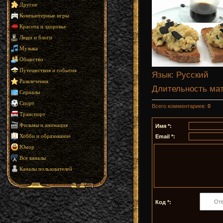
Другое
Компьютерные игры
Красота и здоровье
Люди и блоги
Музыка
Общество
Путешествия и события
Язык
: Русский
Развлечения
Длительность ма
Сериалы
Спорт
Всего комментариев
:
0
Транспорт
Фильмы и анимация
Имя *:
Email *:
Хобби и образование
Юмор
Все каналы
Каналы пользователей
Код *: