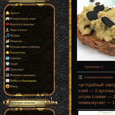
Другое
Компьютерные игры
Красота и здоровье
Люди и блоги
Музыка
Общество
Путешествия и события
Развлечения
Сериалы
Спорт
Просмотры
: 0
Транспорт
Фильмы и анимация
Описание материала
:
Хобби и образование
<p>Удобный завтр
Юмор
хлеб — 2 кусочка
штуки;сливки — 1
ложка;мускат — 1
Категории каналов