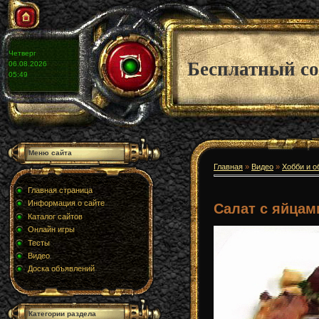
Четверг
Бесплатный со
06.08.2026
05:49
Меню сайта
Главная
»
Видео
»
Хобби и о
Главная страница
Информация о сайте
Салат с яйцам
Каталог сайтов
Онлайн игры
Тесты
Видео
Доска объявлений
Категории раздела