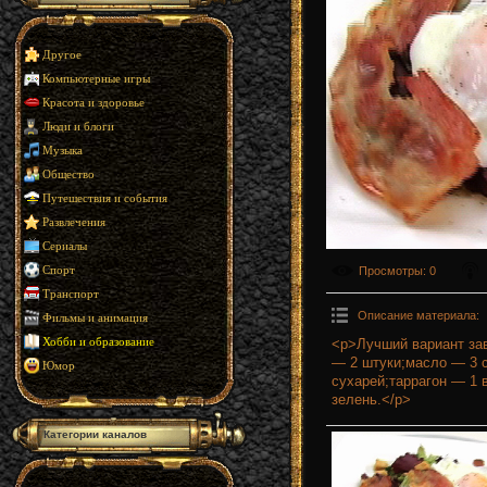
Другое
Компьютерные игры
Красота и здоровье
Люди и блоги
Музыка
Общество
Путешествия и события
Развлечения
Сериалы
Просмотры
: 0
Спорт
Транспорт
Описание материала
:
Фильмы и анимация
<p>Лучший вариант зав
Хобби и образование
— 2 штуки;масло — 3 
Юмор
сухарей;таррагон — 1 
зелень.</p>
Категории каналов