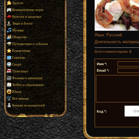
Другое
Компьютерные игры
Красота и здоровье
Люди и блоги
Музыка
Язык
: Русский
Общество
Длительность материа
Путешествия и события
Развлечения
Всего комментариев
:
0
Сериалы
Имя *:
Спорт
Email *:
Транспорт
Фильмы и анимация
Хобби и образование
Юмор
Все каналы
Каналы пользователей
Код *: