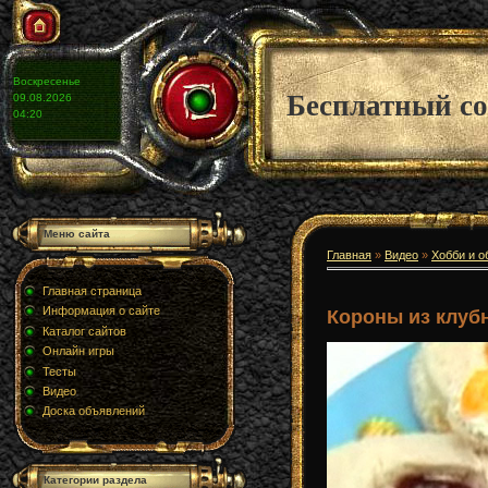
Воскресенье
Бесплатный со
09.08.2026
04:20
Меню сайта
Главная
»
Видео
»
Хобби и о
Главная страница
Информация о сайте
Короны из клуб
Каталог сайтов
Онлайн игры
Тесты
Видео
Доска объявлений
Категории раздела