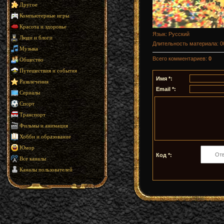
Другое
Компьютерные игры
Красота и здоровье
Язык
: Русский
Люди и блоги
Длительность материала
: 
Музыка
Всего комментариев
:
0
Общество
Путешествия и события
Имя *:
Развлечения
Email *:
Сериалы
Спорт
Транспорт
Фильмы и анимация
Хобби и образование
Юмор
Код *:
Все каналы
Каналы пользователей