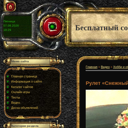
Пятница
Бесплатный со
07.08.2026
18:29
Меню сайта
Главная
»
Видео
»
Хобби и о
Главная страница
Информация о сайте
Рулет «Снежный
Каталог сайтов
Онлайн игры
Тесты
Видео
Доска объявлений
Категории раздела