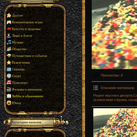
Другое
Компьютерные игры
Красота и здоровье
Люди и блоги
Музыка
Общество
Путешествия и события
Развлечения
Сериалы
Просмотры
: 0
Спорт
Транспорт
Описание материала
:
Фильмы и анимация
Рецепт вкусного десерта.С
Хобби и образование
гр;кокосовая стружка, сахар
Юмор
Категории каналов