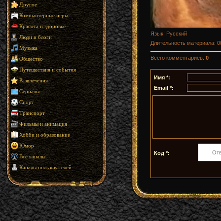
Другое
Компьютерные игры
Красота и здоровье
Язык
: Русский
Люди и блоги
Длительность материала
: 
Музыка
Всего комментариев
:
0
Общество
Путешествия и события
Имя *:
Развлечения
Email *:
Сериалы
Спорт
Транспорт
Фильмы и анимация
Хобби и образование
Юмор
Код *:
Все каналы
Каналы пользователей