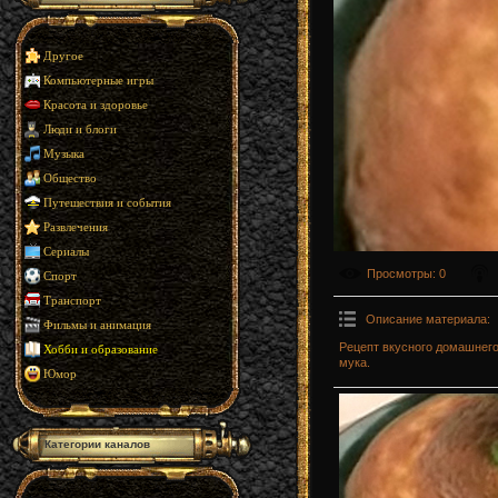
Другое
Компьютерные игры
Красота и здоровье
Люди и блоги
Музыка
Общество
Путешествия и события
Развлечения
Сериалы
Просмотры
: 0
Спорт
Транспорт
Описание материала
:
Фильмы и анимация
Рецепт вкусного домашнего
Хобби и образование
мука.
Юмор
Категории каналов