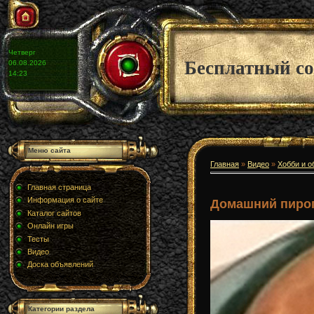
Четверг
Бесплатный со
06.08.2026
14:23
Меню сайта
Главная
»
Видео
»
Хобби и о
Главная страница
Информация о сайте
Домашний пиро
Каталог сайтов
Онлайн игры
Тесты
Видео
Доска объявлений
Категории раздела