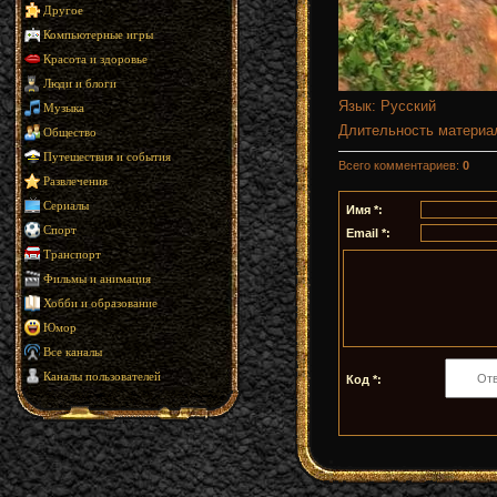
Другое
Компьютерные игры
Красота и здоровье
Люди и блоги
Язык
: Русский
Музыка
Длительность материа
Общество
Путешествия и события
Всего комментариев
:
0
Развлечения
Сериалы
Имя *:
Спорт
Email *:
Транспорт
Фильмы и анимация
Хобби и образование
Юмор
Все каналы
Каналы пользователей
Код *: