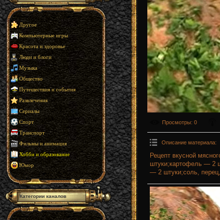
Другое
Компьютерные игры
Красота и здоровье
Люди и блоги
Музыка
Общество
Путешествия и события
Развлечения
Сериалы
Просмотры
: 0
Спорт
Транспорт
Описание материала
:
Фильмы и анимация
Рецепт вкусной мясног
Хобби и образование
штуки;картофель — 2 
Юмор
— 2 штуки;соль, перец,
Категории каналов