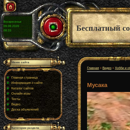
Воскресенье
Бесплатный со
09.08.2026
08:33
Меню сайта
Главная
»
Видео
»
Хобби и о
Главная страница
Информация о сайте
Мусака
Каталог сайтов
Онлайн игры
Тесты
Видео
Доска объявлений
Категории раздела