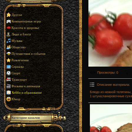
Другое
Компьютерные игры
Красота и здоровье
Люди и блоги
Музыка
Общество
Путешествия и события
Развлечения
Сериалы
Просмотры
: 0
Спорт
Транспорт
Описание материала
:
Фильмы и анимация
Блюдо из нежной телятины,
Хобби и образование
1 штука;панировочные суха
Юмор
Категории каналов