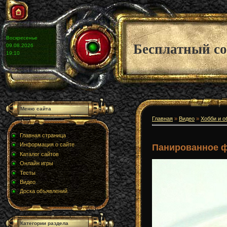
Воскресенье
Бесплатный со
09.08.2026
19:10
Меню сайта
Главная
»
Видео
»
Хобби и о
Главная страница
Информация о сайте
Панированное 
Каталог сайтов
Онлайн игры
Тесты
Видео
Доска объявлений
Категории раздела