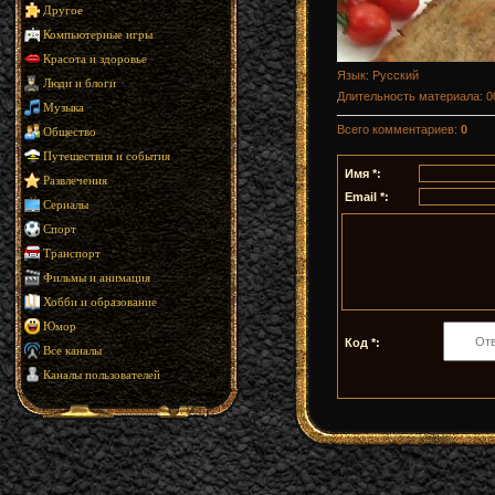
Другое
Компьютерные игры
Красота и здоровье
Язык
: Русский
Люди и блоги
Длительность материала
: 
Музыка
Всего комментариев
:
0
Общество
Путешествия и события
Имя *:
Развлечения
Email *:
Сериалы
Спорт
Транспорт
Фильмы и анимация
Хобби и образование
Юмор
Код *:
Все каналы
Каналы пользователей