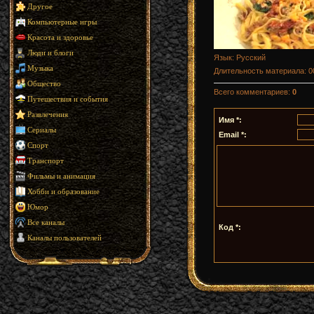
Другое
Компьютерные игры
Красота и здоровье
Люди и блоги
Язык
: Русский
Музыка
Длительность материала
: 
Общество
Всего комментариев
:
0
Путешествия и события
Развлечения
Имя *:
Сериалы
Email *:
Спорт
Транспорт
Фильмы и анимация
Хобби и образование
Юмор
Все каналы
Код *:
Каналы пользователей