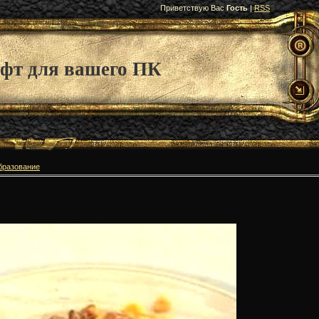
Приветствую Вас
Гость
|
RSS
фт для вашего ПК
бразование