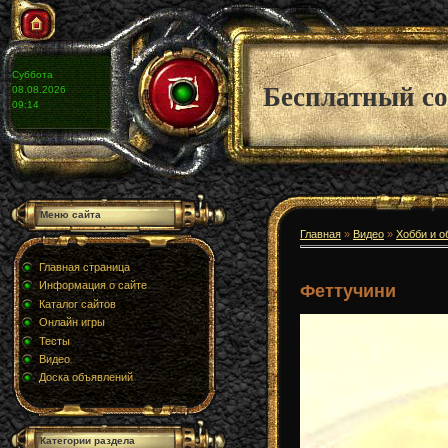
Суббота
Бесплатный со
08.08.2026
09:14
Меню сайта
Главная
»
Видео
»
Хобби и о
Главная страница
Информация о сайте
Феттучини
Каталог сайтов
Онлайн игры
Тесты
Видео
Доска объявлений
Категории раздела