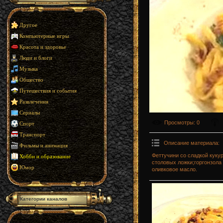
Другое
Компьютерные игры
Красота и здоровье
Люди и блоги
Музыка
Общество
Путешествия и события
Развлечения
Сериалы
Просмотры
: 0
Спорт
Транспорт
Описание материала
:
Фильмы и анимация
Феттучини со сладкой куку
Хобби и образование
столовых ложки;горгонзола
Юмор
оливковое масло.
Категории каналов