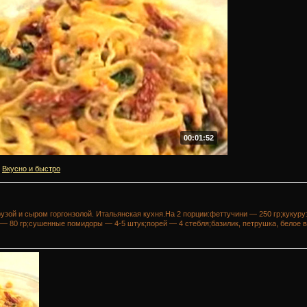
00:01:52
Вкусно и быстро
рузой и сыром горгонзолой. Итальянская кухня.На 2 порции:феттучини — 250 гр;кукур
 — 80 гр;сушенные помидоры — 4-5 штук;порей — 4 стебля;базилик, петрушка, белое в