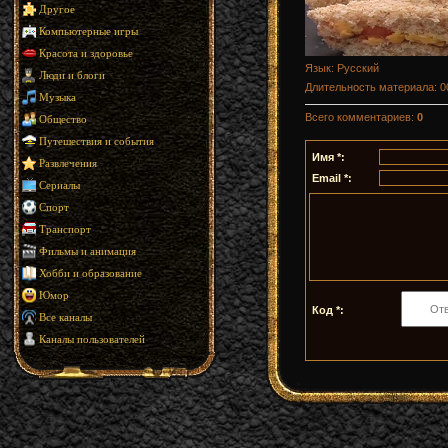
Другое
Компьютерные игры
Красота и здоровье
Язык
: Русский
Люди и блоги
Длительность материала
: 
Музыка
Всего комментариев
:
0
Общество
Путешествия и события
Имя *:
Развлечения
Email *:
Сериалы
Спорт
Транспорт
Фильмы и анимация
Хобби и образование
Юмор
Код *:
Все каналы
Каналы пользователей