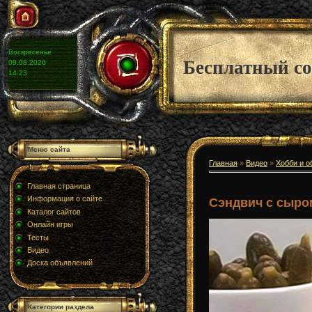
Воскресенье
Бесплатный со
09.08.2026
14:23
Меню сайта
Главная
»
Видео
»
Хобби и о
Главная страница
Информация о сайте
Сэндвич с сыро
Каталог сайтов
Онлайн игры
Тесты
Видео
Доска объявлений
Категории раздела