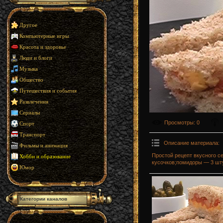
Другое
Компьютерные игры
Красота и здоровье
Люди и блоги
Музыка
Общество
Путешествия и события
Развлечения
Сериалы
Просмотры
: 0
Спорт
Транспорт
Описание материала
:
Фильмы и анимация
Простой рецепт вкусного с
Хобби и образование
кусочков;помидоры — 3 шту
Юмор
Категории каналов