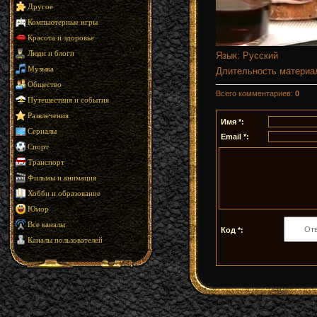
Другое
Компьютерные игры
Красота и здоровье
Люди и блоги
Язык
: Русский
Музыка
Длительность материа
Общество
Всего комментариев
:
0
Путешествия и события
Развлечения
Имя *:
Сериалы
Email *:
Спорт
Транспорт
Фильмы и анимация
Хобби и образование
Юмор
Все каналы
Код *:
Каналы пользователей