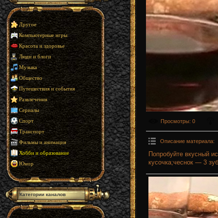
Другое
Компьютерные игры
Красота и здоровье
Люди и блоги
Музыка
Общество
Путешествия и события
Развлечения
Сериалы
Просмотры
: 0
Спорт
Транспорт
Описание материала
:
Фильмы и анимация
Попробуйте вкусный ис
Хобби и образование
кусочка;чеснок — 3 зу
Юмор
Категории каналов