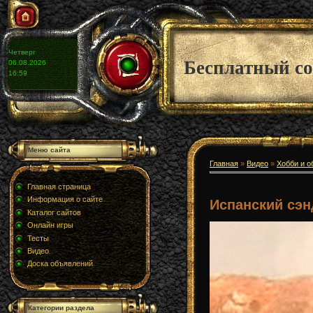
Четверг
Бесплатный со
06.08.2026
16:59
Меню сайта
Главная
»
Видео
»
Хобби и о
Главная страница
Информация о сайте
Испанский сэ
Каталог сайтов
Онлайн игры
Тесты
Видео
Доска объявлений
Категории раздела