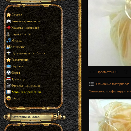
Другое
Компьютерные игры
Красота и здоровье
Люди и блоги
Музыка
Общество
Путешествия и события
Развлечения
Сериалы
Просмотры
: 0
Спорт
Транспорт
Описание материала
:
Фильмы и анимация
Заготовка: профильтруйте 
Хобби и образование
Юмор
Категории каналов