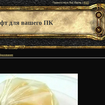
Приветствую Вас
Гость
|
RSS
фт для вашего ПК
бразование