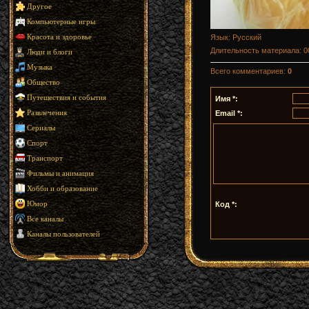
Другое
Компьютерные игры
Язык
: Русский
Красота и здоровье
Длительность материала
: 
Люди и блоги
Музыка
Всего комментариев
:
0
Общество
Путешествия и события
Имя *:
Email *:
Развлечения
Сериалы
Спорт
Транспорт
Фильмы и анимация
Хобби и образование
Код *:
Юмор
Все каналы
Каналы пользователей