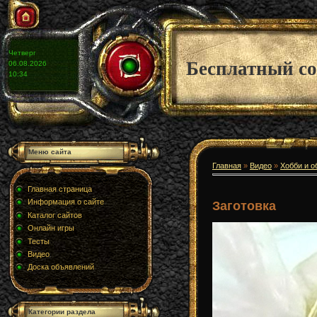
Четверг
Бесплатный со
06.08.2026
10:34
Меню сайта
Главная
»
Видео
»
Хобби и о
Главная страница
Информация о сайте
Заготовка
Каталог сайтов
Онлайн игры
Тесты
Видео
Доска объявлений
Категории раздела