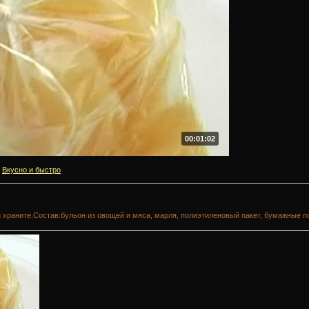
00:01:02
Вкусно и быстро
и храните.Состав:бульон из овощей и мяса, марля, полиэтиленовый пакет, бумажные п