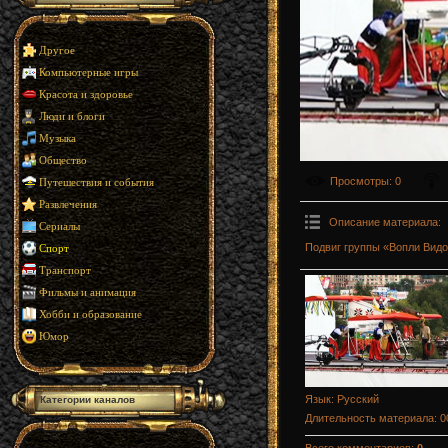
Другое
Компьютерные игры
Красота и здоровье
Люди и блоги
Музыка
Общество
Просмотры
: 0
Путешествия и события
Развлечения
Описание материала
:
Сериалы
Подвиг группы «Вопли Видо
Спорт
Транспорт
Фильмы и анимация
Хобби и образование
Юмор
Язык
: Русский
Категории каналов
Длительность материала
: 