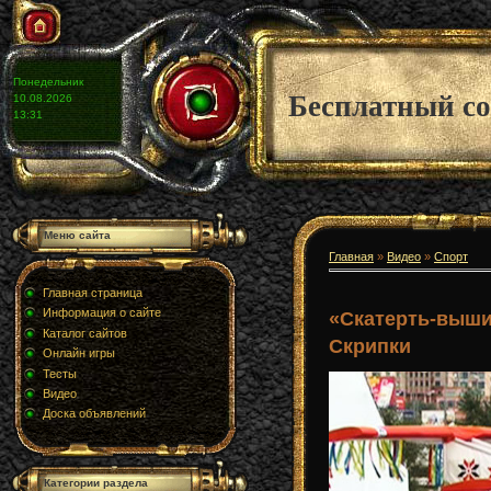
Понедельник
Бесплатный со
10.08.2026
13:31
Меню сайта
Главная
»
Видео
»
Спорт
Главная страница
Информация о сайте
«Скатерть-выши
Каталог сайтов
Скрипки
Онлайн игры
Тесты
Видео
Доска объявлений
Категории раздела