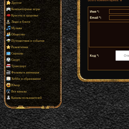
Всего комментариев
:
0
Другое
Компьютерные игры
Имя *:
Красота и здоровье
Email *:
Люди и блоги
Музыка
Общество
Путешествия и события
Развлечения
Сериалы
Код *:
Спорт
Транспорт
Фильмы и анимация
Хобби и образование
Юмор
Все каналы
Каналы пользователей