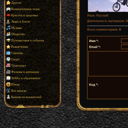
Другое
Компьютерные игры
Язык
: Русский
Красота и здоровье
Длительность материала
: 
Люди и блоги
Музыка
Всего комментариев
:
0
Общество
Путешествия и события
Имя *:
Email *:
Развлечения
Сериалы
Спорт
Транспорт
Фильмы и анимация
Хобби и образование
Код *:
Юмор
Все каналы
Каналы пользователей