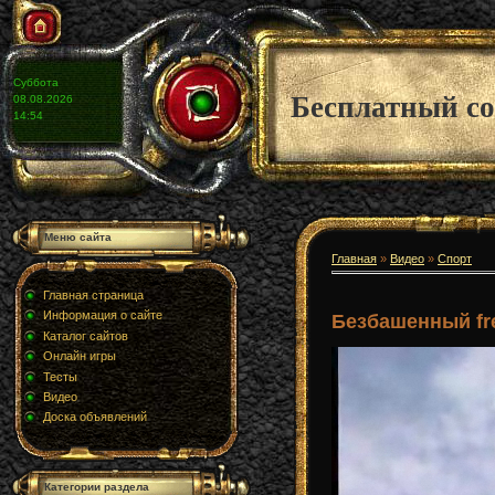
Суббота
Бесплатный со
08.08.2026
14:54
Меню сайта
Главная
»
Видео
»
Спорт
Главная страница
Информация о сайте
Безбашенный fr
Каталог сайтов
Онлайн игры
Тесты
Видео
Доска объявлений
Категории раздела