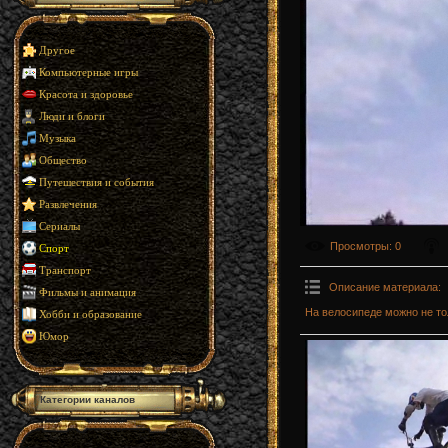
Другое
Компьютерные игры
Красота и здоровье
Люди и блоги
Музыка
Общество
Путешествия и события
Развлечения
Сериалы
Просмотры
: 0
Спорт
Транспорт
Описание материала
:
Фильмы и анимация
На велосипеде можно не то
Хобби и образование
Юмор
Категории каналов