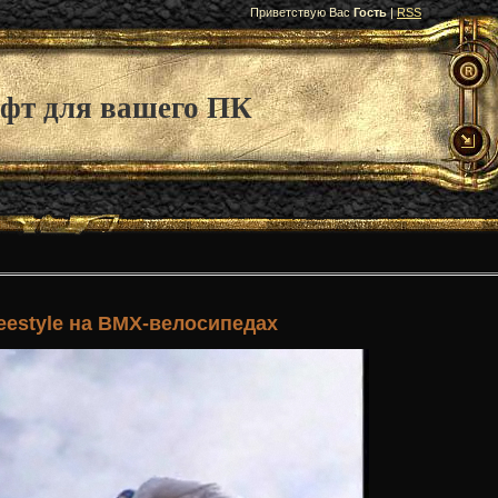
Приветствую Вас
Гость
|
RSS
фт для вашего ПК
eestyle на BMX-велосипедах