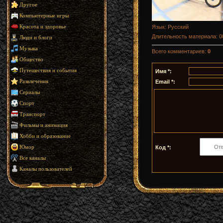
Другое
Компьютерные игры
Язык
: Русский
Красота и здоровье
Длительность материала
: 
Люди и блоги
Музыка
Всего комментариев
:
0
Общество
Путешествия и события
Имя *:
Email *:
Развлечения
Сериалы
Спорт
Транспорт
Фильмы и анимация
Хобби и образование
Код *:
Юмор
Все каналы
Каналы пользователей