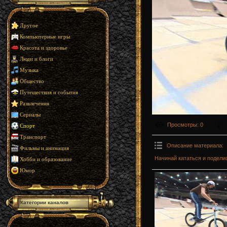
Другое
Компьютерные игры
Красота и здоровье
Люди и блоги
Музыка
Общество
Путешествия и события
Развлечения
Сериалы
Просмотры
: 0
Спорт
Транспорт
Описание материала
:
Фильмы и анимация
Начинай кататься и подели
Хобби и образование
Юмор
Категории каналов