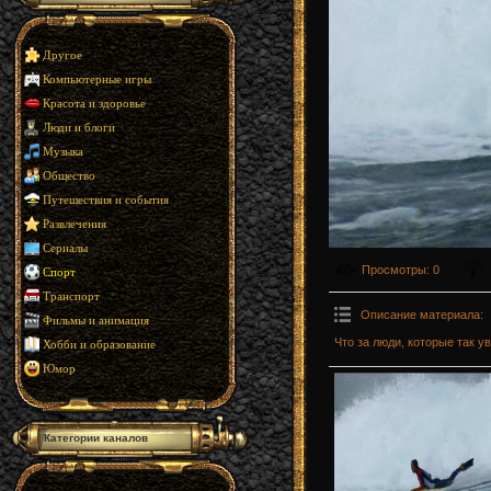
Другое
Компьютерные игры
Красота и здоровье
Люди и блоги
Музыка
Общество
Путешествия и события
Развлечения
Сериалы
Просмотры
: 0
Спорт
Транспорт
Описание материала
:
Фильмы и анимация
Что за люди, которые так 
Хобби и образование
Юмор
Категории каналов