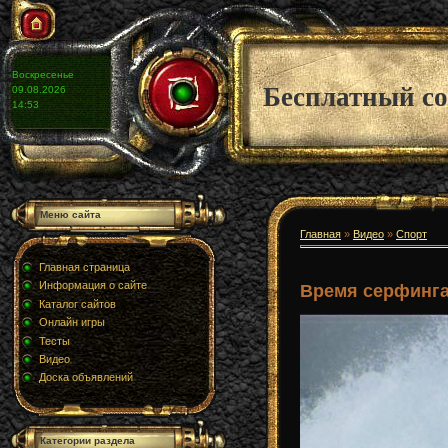
Воскресенье
Бесплатный со
09.08.2026
14:53
Меню сайта
Главная
»
Видео
»
Спорт
Главная страница
Информация о сайте
Время серфинг
Каталог сайтов
Онлайн игры
Тесты
Видео
Доска объявлений
Категории раздела