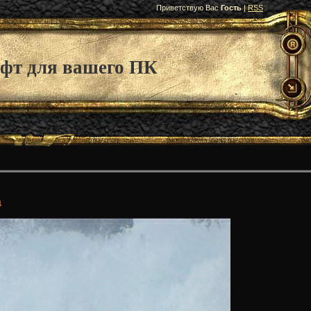
Приветствую Вас
Гость
|
RSS
фт для вашего ПК
а