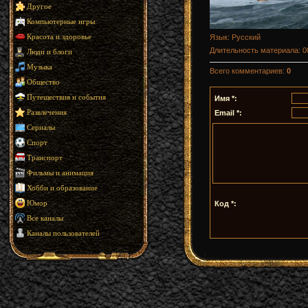
Другое
Компьютерные игры
Язык
: Русский
Красота и здоровье
Длительность материала
: 
Люди и блоги
Музыка
Всего комментариев
:
0
Общество
Путешествия и события
Имя *:
Email *:
Развлечения
Сериалы
Спорт
Транспорт
Фильмы и анимация
Хобби и образование
Код *:
Юмор
Все каналы
Каналы пользователей