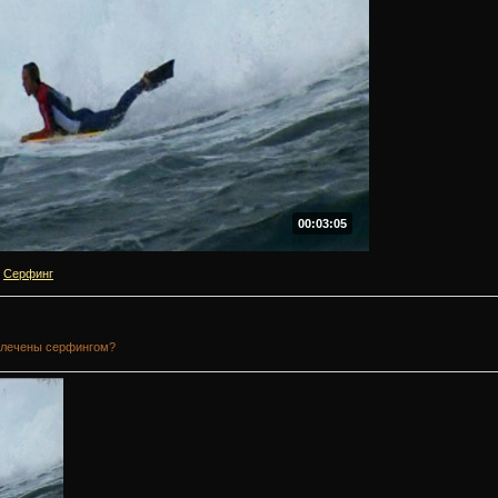
00:03:05
Серфинг
увлечены серфингом?