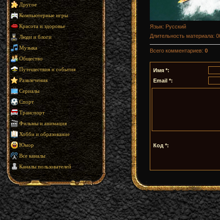
Другое
Компьютерные игры
Язык
: Русский
Красота и здоровье
Длительность материала
: 
Люди и блоги
Музыка
Всего комментариев
:
0
Общество
Путешествия и события
Имя *:
Email *:
Развлечения
Сериалы
Спорт
Транспорт
Фильмы и анимация
Хобби и образование
Код *:
Юмор
Все каналы
Каналы пользователей