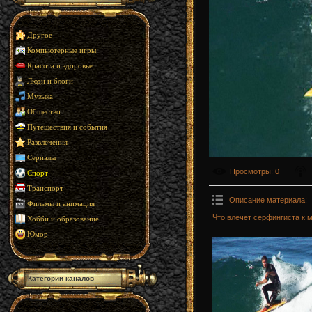
Другое
Компьютерные игры
Красота и здоровье
Люди и блоги
Музыка
Общество
Путешествия и события
Развлечения
Сериалы
Просмотры
: 0
Спорт
Транспорт
Описание материала
:
Фильмы и анимация
Что влечет серфингиста к 
Хобби и образование
Юмор
Категории каналов