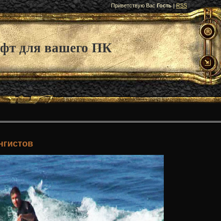
Приветствую Вас
Гость
|
RSS
фт для вашего ПК
нгистов