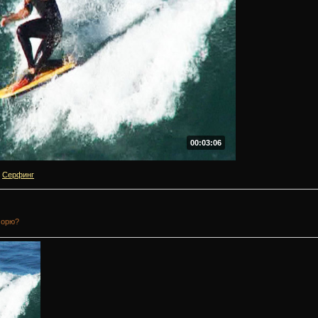
00:03:06
Серфинг
морю?