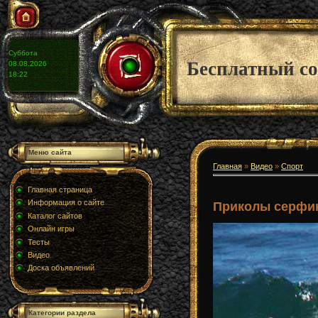
Суббота
Бесплатный со
08.08.2026
18:22
Меню сайта
Главная
»
Видео
»
Спорт
Главная страница
Информация о сайте
Приколы серфи
Каталог сайтов
Онлайн игры
Тесты
Видео
Доска объявлений
Категории раздела