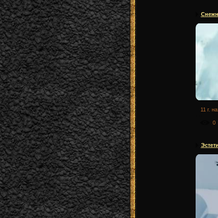
Снежна
11 г. н
0
Эстет