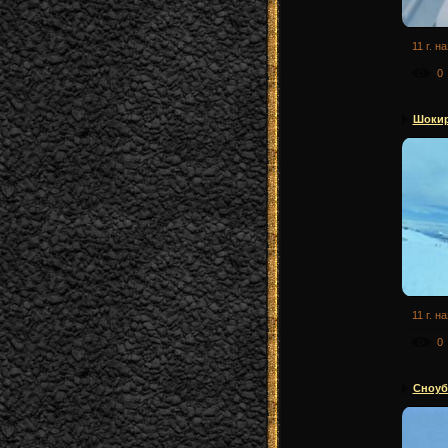
11 г. н
0
Шокир
11 г. н
0
Сноуб