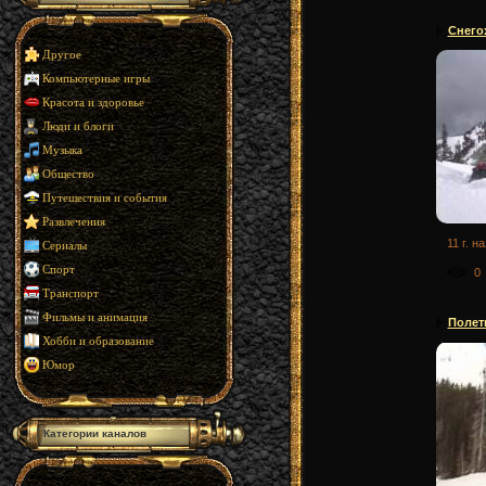
Снего
Другое
Компьютерные игры
Красота и здоровье
Люди и блоги
Музыка
Общество
Путешествия и события
Развлечения
11 г. н
Сериалы
Спорт
0
Транспорт
Фильмы и анимация
Полет
Хобби и образование
Юмор
Категории каналов