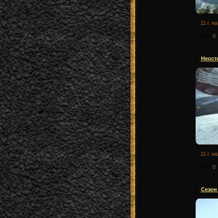
11 г. н
0
Неост
11 г. н
0
Сезон