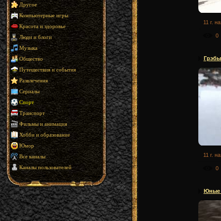
Другое
Компьютерные игры
11 г. н
Красота и здоровье
0
Люди и блоги
Музыка
Грэбы
Общество
Путешествия и события
Развлечения
Сериалы
Спорт
Транспорт
Фильмы и анимация
Хобби и образование
Юмор
11 г. н
Все каналы
Каналы пользователей
0
Юные