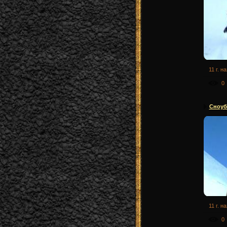
11 г. н
0
Сноуб
11 г. н
0