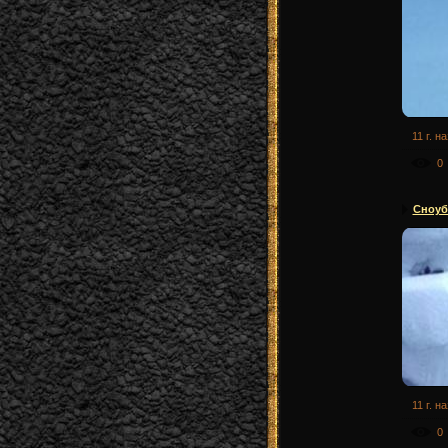
11 г. н
0
Сноуб
11 г. н
0