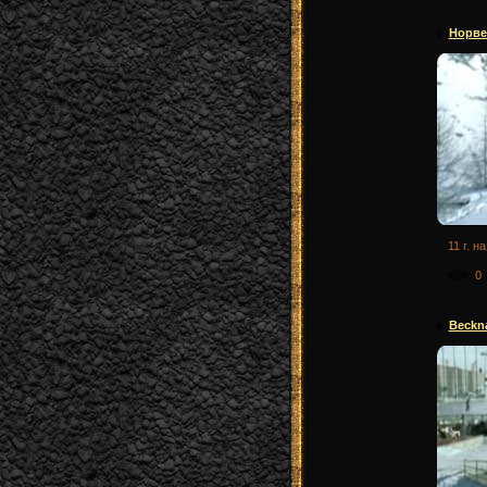
Норве
11 г. н
0
Beckn